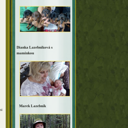
Dianka Lazebníková s
maminkou
Marek Lazebník
mi
i