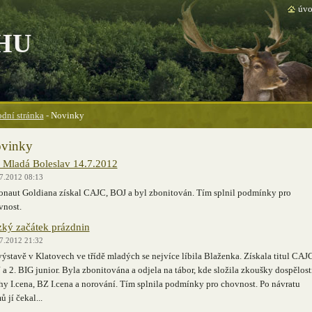
úvo
HU
dní stránka
-
Novinky
vinky
Mladá Boleslav 14.7.2012
7.2012 08:13
onaut Goldiana získal CAJC, BOJ a byl zbonitován. Tím splnil podmínky pro
vnost.
ký začátek prázdnin
7.2012 21:32
ýstavě v Klatovech ve třídě mladých se nejvíce líbila Blaženka. Získala titul CAJ
a 2. BIG junior. Byla zbonitována a odjela na tábor, kde složila zkoušky dospělost
y I.cena, BZ I.cena a norování. Tím splnila podmínky pro chovnost. Po návratu
 jí čekal...