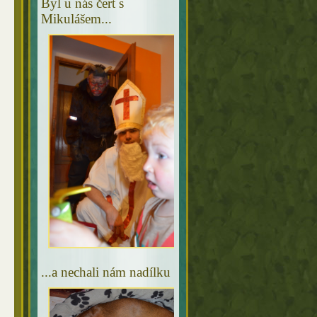
Byl u nás čert s
Mikulášem...
...a nechali nám nadílku