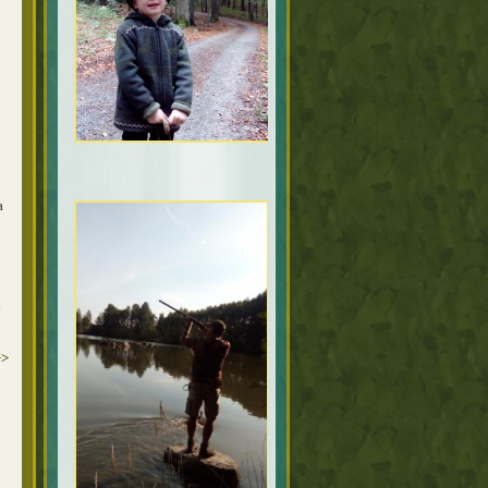
a
i
>>