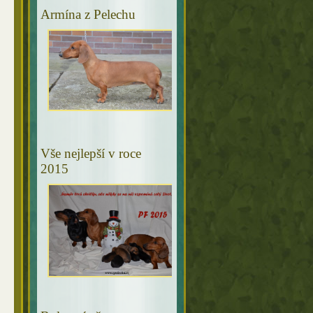
Armína z Pelechu
Vše nejlepší v roce
2015