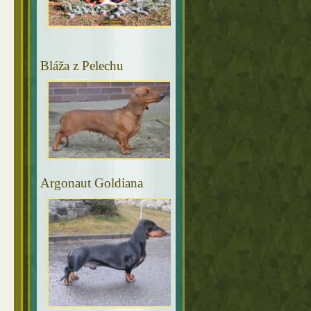
Bláža z Pelechu
Argonaut Goldiana