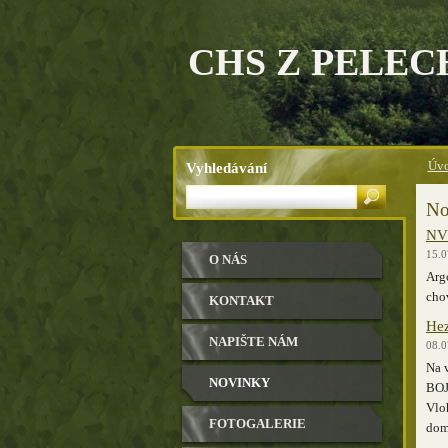
CHS Z PELEC
Vyhledávání
Úvo
No
NV 
15.0
O NÁS
Arg
cho
KONTAKT
Hez
NAPIŠTE NÁM
08.0
Na v
NOVINKY
BOJ 
Vloh
FOTOGALERIE
domů