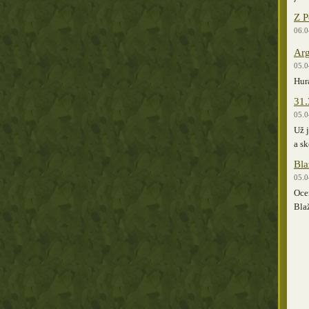
Z P
06.0
Arg
05.0
Hurá
31.
05.0
Už j
a sk
Bla
05.0
Ocen
Bla