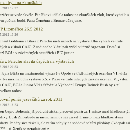
nza byla na zkouškách
5.2012 17:27
zičce se vede skvěle. Páníčkovi udělala radost na zkouškách vloh, které vyhrála s
ým počtem bodů. Panu Černému a Bronze děkujeme.
 Litoměřice 26.5.2012
5.2012 13:26
naut Goldiana a Bláža z Pelechu měli úspěch na výstavě. Oba vyhráli ve třídě
dých a získali CAJC. Z rodinného klání pak vyšel vítězně Argonaut. Domů si
zl BOJ a v závěrečných soutěžích i BIG junior.
ža z Pelechu slavila úspěch na výstavách
5.2012 20:53
. byla Bláža na mezinárodní výstavě v Opole ve třídě mladých oceněna V1, vítěz
y Na mezinárodní výstavě 5:5. v Praze ve třídě mladých získala ocenění V1, vítěz
dy CAJC, BOJ a Junior Vítěz Střední a Východní Evropy Tatínek Bush by z ní
 velkou radost
covní pohár jezevčíků za rok 2011
4.2012 18:23
on Gapro Bohemia již podruhé získal pracovní pohár za 1. místo mezi hladkosrstý
aslíky. Bush Zimerbude in memoriam rovněž získal 1. místo mezi hladkosrstými
darty. Poháry sice získali, ale zatím nebyly na spádové schůzi předány. ( kdepak as
??? :-)) Xeník se neradaje ani z...