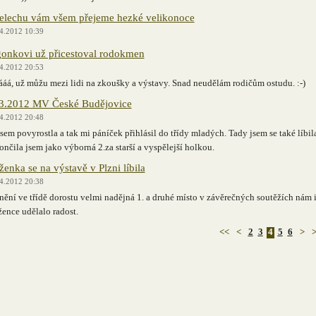
elechu vám všem přejeme hezké velikonoce
4.2012 10:39
onkovi už přicestoval rodokmen
4.2012 20:53
áá, už můžu mezi lidi na zkoušky a výstavy. Snad neudělám rodičům ostudu. :-)
3.2012 MV České Budějovice
4.2012 20:48
sem povyrostla a tak mi páníček přihlásil do třídy mladých. Tady jsem se také líbil
ončila jsem jako výborná 2.za starší a vyspělejší holkou.
ženka se na výstavě v Plzni líbila
4.2012 20:38
ění ve třídě dorostu velmi nadějná 1. a druhé místo v závěrečných soutěžích nám 
žence udělalo radost.
<<
<
2
3
4
5
6
>