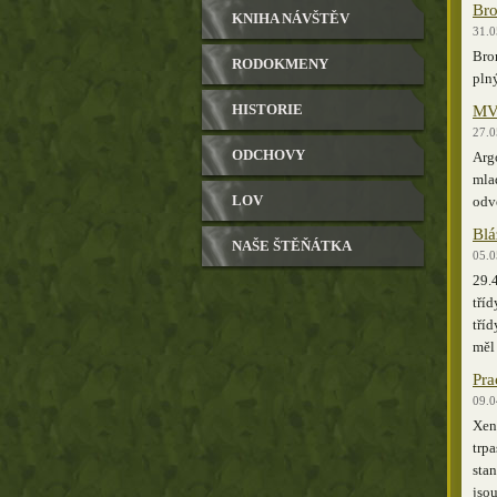
Bro
KNIHA NÁVŠTĚV
31.0
Bron
RODOKMENY
pln
MVP
HISTORIE
27.0
ODCHOVY
Argo
mla
LOV
odve
Blá
NAŠE ŠTĚŇÁTKA
05.0
29.4
tříd
tří
měl
Pra
09.0
Xen
trp
stan
jsou