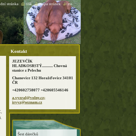
dní stránka
|
tisk
|
mapa stránek
|
rss
Kontakt
JEZEVČÍK
HLADKOSRSTÝ............ Chovná
stanice z Pelechu
Chanovice 132 Horažďovice 34101
ČR
+420602758077 +420605546146
a.vyzral@volny.cz;
irvyz@seznam.cz
C,
i.
Šest dárečků