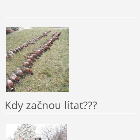
Kdy začnou lítat???