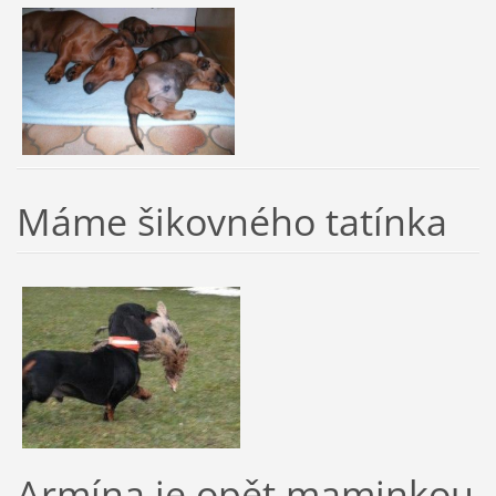
Máme šikovného tatínka
Armína je opět maminkou