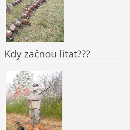
Kdy začnou lítat???