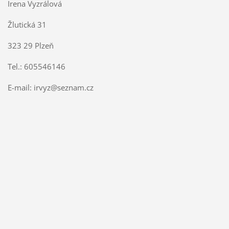
Irena Vyzrálová
Žlutická 31
323 29 Plzeň
Tel.: 605546146
E-mail: irvyz@seznam.cz