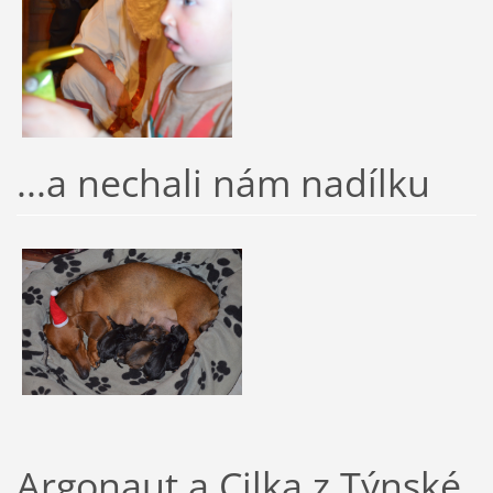
...a nechali nám nadílku
Argonaut a Cilka z Týnské