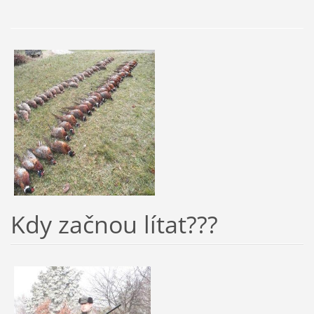
Kdy začnou lítat???