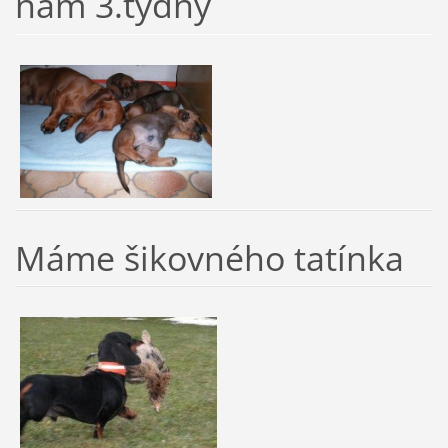
nám 3.týdny
Máme šikovného tatínka