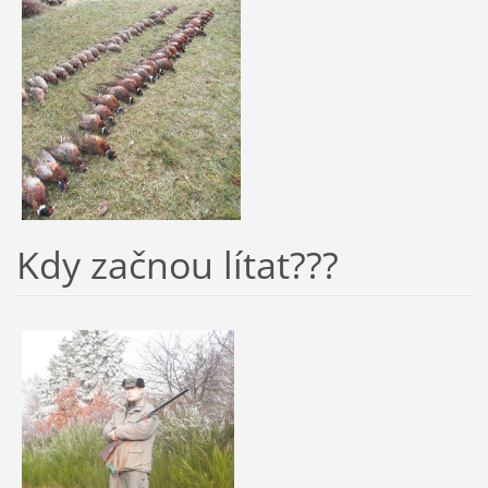
Kdy začnou lítat???