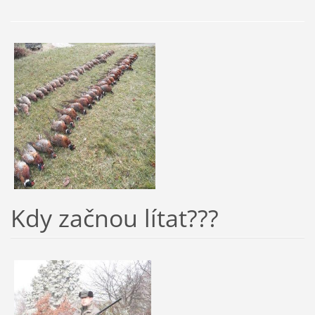
Kdy začnou lítat???