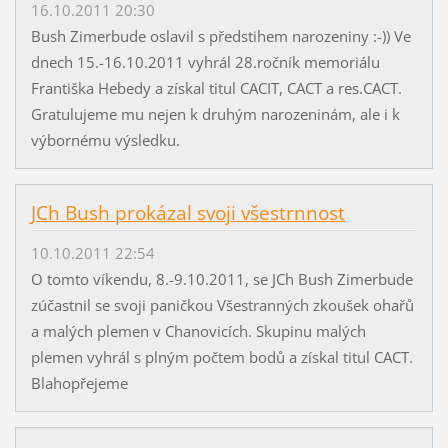
16.10.2011 20:30
Bush Zimerbude oslavil s předstihem narozeniny :-)) Ve
dnech 15.-16.10.2011 vyhrál 28.ročník memoriálu
Františka Hebedy a získal titul CACIT, CACT a res.CACT.
Gratulujeme mu nejen k druhým narozeninám, ale i k
výbornému výsledku.
JCh Bush prokázal svoji všestrnnost
10.10.2011 22:54
O tomto víkendu, 8.-9.10.2011, se JCh Bush Zimerbude
zúčastnil se svoji paničkou Všestranných zkoušek ohařů
a malých plemen v Chanovicích. Skupinu malých
plemen vyhrál s plným počtem bodů a získal titul CACT.
Blahopřejeme