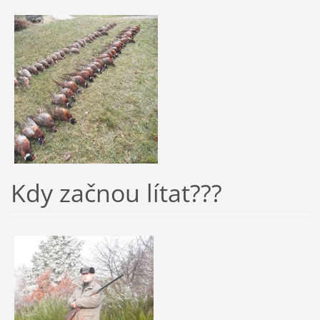
Kdy začnou lítat???