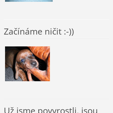
Začínáme ničit :-))
Už jsme povyrostli, jsou