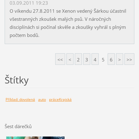
03.09.2011 19:23
O víkendu 27.8.2011 se Xenon vedený Šárkou účastnil
všestranných zkoušek malých psů. V náročných
disciplínách si počínal skvěle a zkoušky vyhrál s plným
počtem bodů.
<<
<
2
3
4
5
6
>
>>
Štítky
Příklad: dovolená
auto
práceKrajská
Šest dárečků