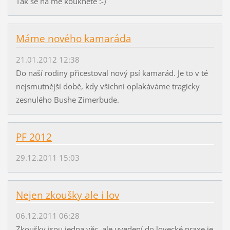
Tak se na mě koukněte :-)
Máme nového kamaráda
21.01.2012 12:38
Do naší rodiny přicestoval nový psí kamarád. Je to v té
nejsmutnější době, kdy všichni oplakáváme tragicky
zesnulého Bushe Zimerbude.
PF 2012
29.12.2011 15:03
Nejen zkoušky ale i lov
06.12.2011 06:28
Zkoušky jsou jedna věc, ale uvedení do lovecké praxe je