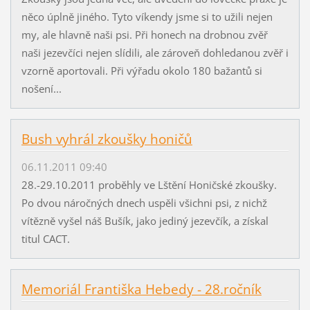
něco úplně jiného. Tyto víkendy jsme si to užili nejen
my, ale hlavně naši psi. Při honech na drobnou zvěř
naši jezevčíci nejen slídili, ale zároveň dohledanou zvěř i
vzorně aportovali. Při výřadu okolo 180 bažantů si
nošení...
Bush vyhrál zkoušky honičů
06.11.2011 09:40
28.-29.10.2011 proběhly ve Lštění Honičské zkoušky.
Po dvou náročných dnech uspěli všichni psi, z nichž
vítězně vyšel náš Bušík, jako jediný jezevčík, a získal
titul CACT.
Memoriál Františka Hebedy - 28.ročník