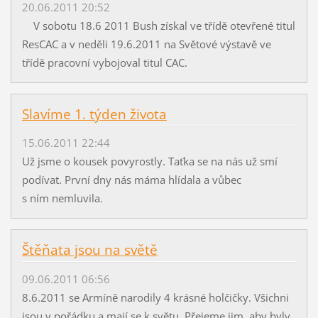
20.06.2011 20:52
V sobotu 18.6 2011 Bush získal ve třídě otevřené titul
ResCAC a v neděli 19.6.2011 na Světové výstavě ve
třídě pracovní vybojoval titul CAC.
Slavíme 1. týden života
15.06.2011 22:44
Už jsme o kousek povyrostly. Taťka se na nás už smí
podívat. První dny nás máma hlídala a vůbec
s ním nemluvila.
Štěňata jsou na světě
09.06.2011 06:56
8.6.2011 se Armíně narodily 4 krásné holčičky. Všichni
jsou v pořádku a mají se k světu. Přejeme jim, aby byly