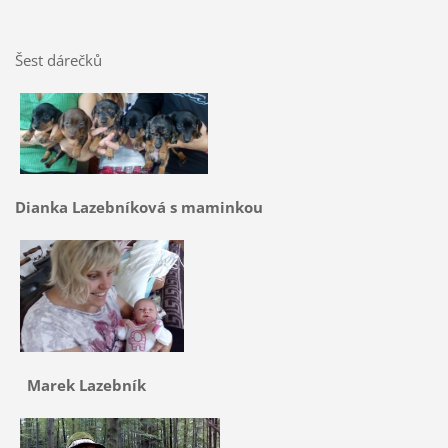
Šest dárečků
Dianka Lazebníková s maminkou
Marek Lazebník