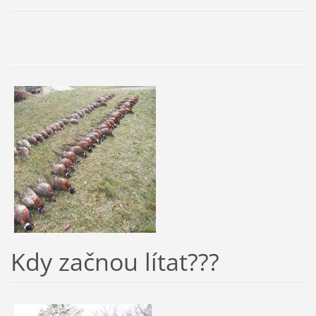
Kdy začnou lítat???