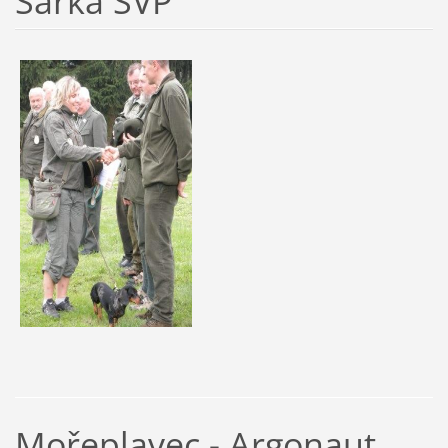
Šárka SVP
Mořeplavec - Argonaut