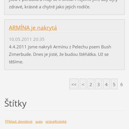
zdravé, krásné a chytré jako jejich rodiče.
ARMÍNA je nakrytá
10.05.2011 20:35
4.4.2011 jsme nakryli Armínu z Pelechu psem Bush
Zimerbude. Dnes je jisté, že budou štěňátka. Už se
těšíme.
<<
<
2
3
4
5
6
Štítky
Příklad: dovolená
auto
práceKrajská