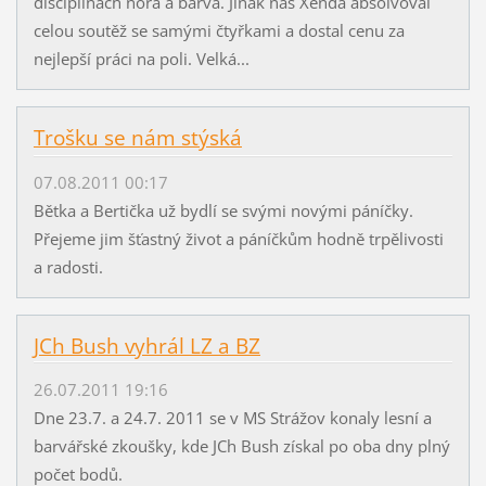
disciplínách nora a barva. Jinak náš Xenda absolvoval
celou soutěž se samými čtyřkami a dostal cenu za
nejlepší práci na poli. Velká...
Trošku se nám stýská
07.08.2011 00:17
Bětka a Bertička už bydlí se svými novými páníčky.
Přejeme jim šťastný život a páníčkům hodně trpělivosti
a radosti.
JCh Bush vyhrál LZ a BZ
26.07.2011 19:16
Dne 23.7. a 24.7. 2011 se v MS Strážov konaly lesní a
barvářské zkoušky, kde JCh Bush získal po oba dny plný
počet bodů.