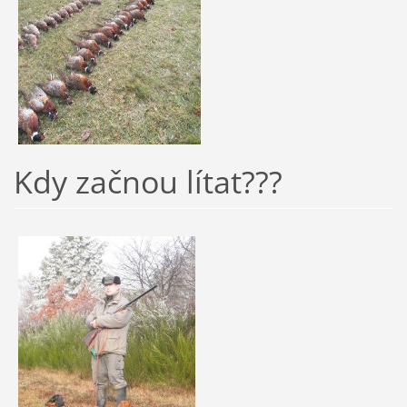
Kdy začnou lítat???