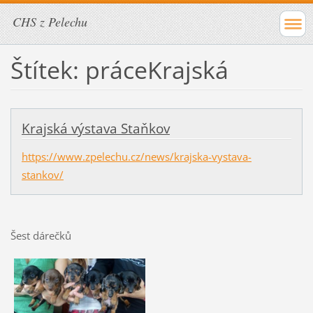
CHS z Pelechu
Štítek: práceKrajská
Krajská výstava Staňkov
https://www.zpelechu.cz/news/krajska-vystava-
stankov/
Šest dárečků