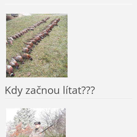
Kdy začnou lítat???