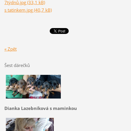
7týdnů.jpg (33,1 kB)
s tatinkem.jpg (40,7 kB)
« Zpět
Šest dárečků
Dianka Lazebníková s maminkou