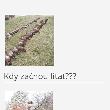
Kdy začnou lítat???