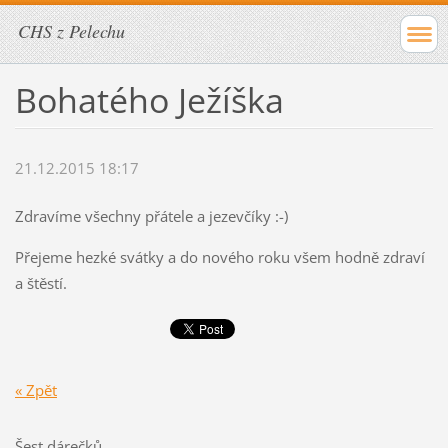
CHS z Pelechu
Bohatého Ježíška
21.12.2015 18:17
Zdravíme všechny přátele a jezevčíky :-)
Přejeme hezké svátky a do nového roku všem hodně zdraví
a štěstí.
« Zpět
Šest dárečků