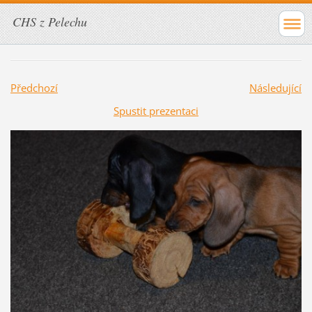
CHS z Pelechu
Předchozí
Následující
Spustit prezentaci