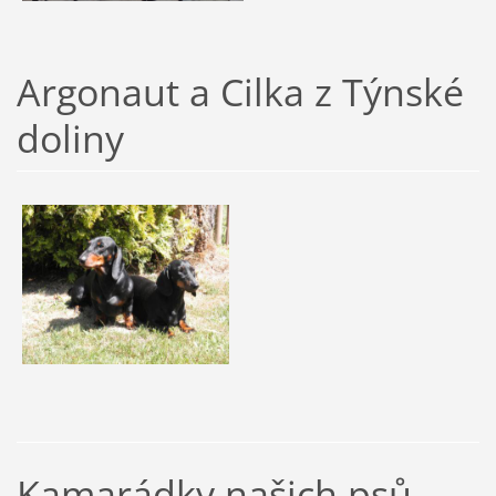
Argonaut a Cilka z Týnské
doliny
Kamarádky našich psů