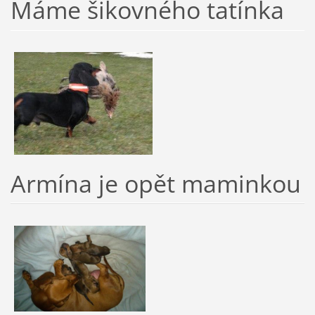
Máme šikovného tatínka
Armína je opět maminkou