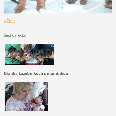
« Zpět
Šest dárečků
Dianka Lazebníková s maminkou