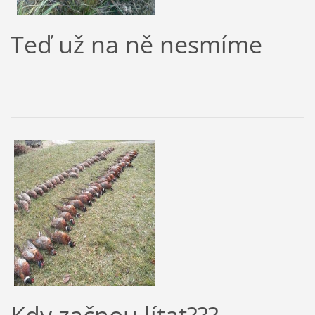
Teď už na ně nesmíme
Kdy začnou lítat???