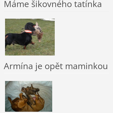
Máme šikovného tatínka
Armína je opět maminkou