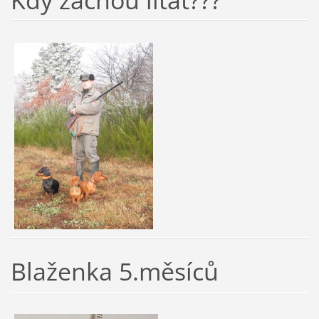
Kdy začnou lítat???
Blaženka 5.měsíců