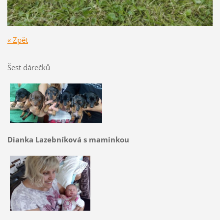
« Zpět
Šest dárečků
Dianka Lazebníková s maminkou