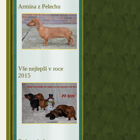
Armína z Pelechu
Vše nejlepší v roce
2015