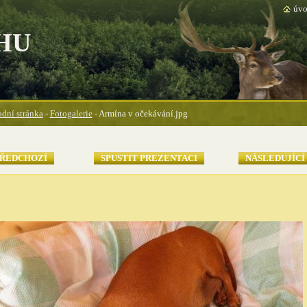
úvo
HU
dní stránka
-
Fotogalerie
-
Armína v očekávání.jpg
ŘEDCHOZÍ
SPUSTIT PREZENTACI
NÁSLEDUJÍCÍ