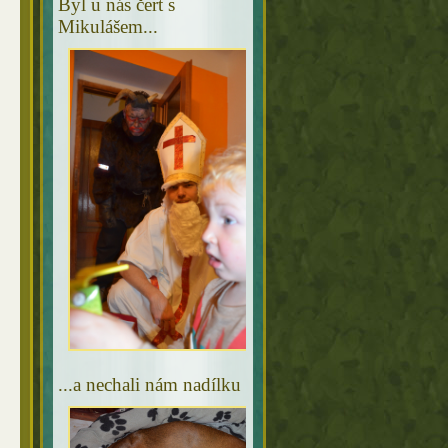
Byl u nás čert s
Mikulášem...
...a nechali nám nadílku