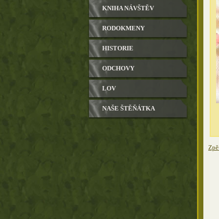
KNIHA NÁVŠTĚV
RODOKMENY
HISTORIE
ODCHOVY
LOV
NAŠE ŠTĚŇÁTKA
Zpě