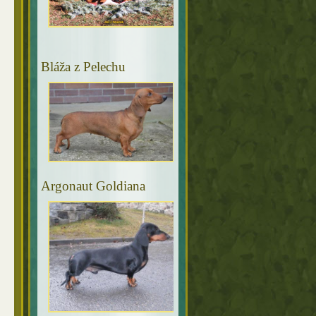
Bláža z Pelechu
Argonaut Goldiana