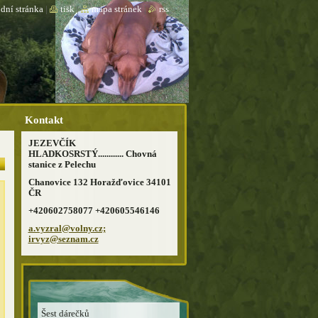
dní stránka
|
tisk
|
mapa stránek
|
rss
Kontakt
JEZEVČÍK
HLADKOSRSTÝ............ Chovná
stanice z Pelechu
Chanovice 132 Horažďovice 34101
ČR
+420602758077 +420605546146
a.vyzral@volny.cz;
irvyz@seznam.cz
Šest dárečků